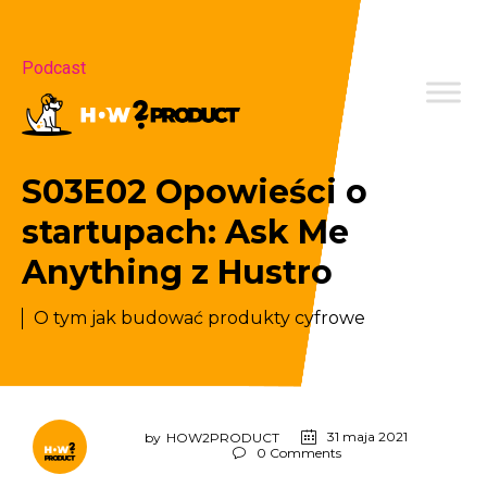
Category
Podcast
S03E02 Opowieści o
startupach: Ask Me
Anything z Hustro
O tym jak budować produkty cyfrowe
31 maja 2021
by
HOW2PRODUCT
0
Comments
