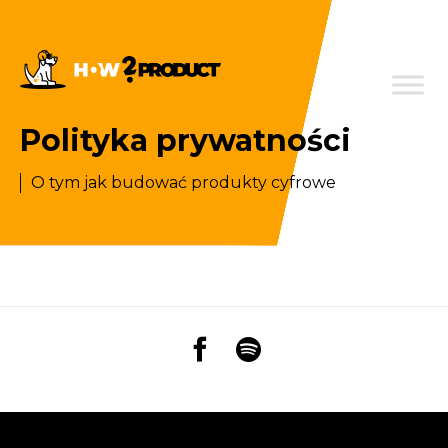
Polityka prywatności
O tym jak budować produkty cyfrowe
How2Product
How2Product
na
na
Facebooku
Youtube